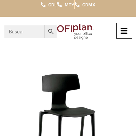
GDL
MTY
CDMX