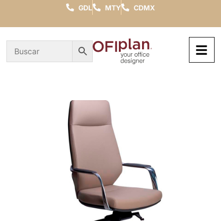
GDL
MTY
CDMX