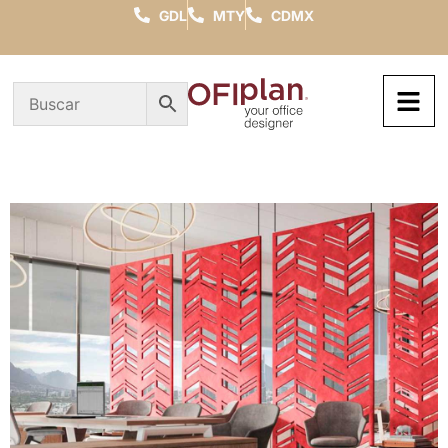
GDL
MTY
CDMX