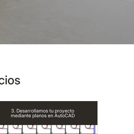
cios
3. Desarrollamos tu proyecto
mediante planos en AutoCAD