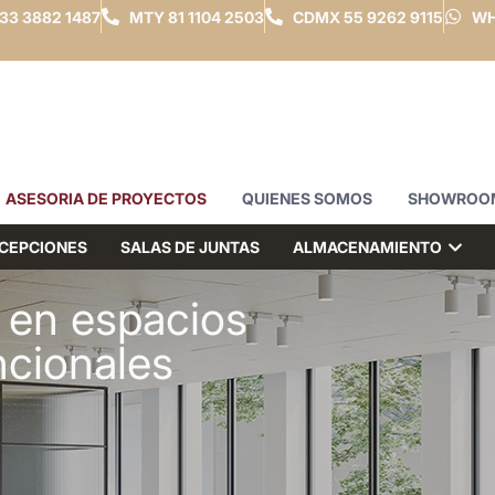
33 3882 1487
MTY
81 1104 2503
CDMX
55 9262 9115
WH
ASESORIA DE PROYECTOS
QUIENES SOMOS
SHOWROO
CEPCIONES
SALAS DE JUNTAS
ALMACENAMIENTO
 en espacios
ncionales