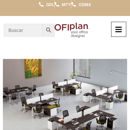
GDL
MTY
CDMX