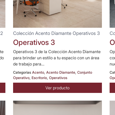
 2
Colección Acento Diamante Operativos 3
Co
Operativos 3
O
te
Operativos 3 de la Colección Acento Diamante
Op
do
para brindar un estilo a tu espacio con un área
co
de trabajo para...
nu
Categorias
Acento
,
Acento Diamante
,
Conjunto
Ca
Operativo
,
Escritorio
,
Operativos
Op
Ver producto