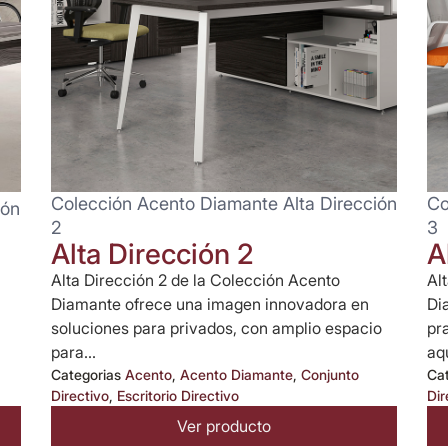
Colección Acento Diamante Alta Dirección
Co
ión
2
3
Alta Dirección 2
A
Alta Dirección 2 de la Colección Acento
Al
Diamante ofrece una imagen innovadora en
Di
soluciones para privados, con amplio espacio
pr
para...
aqu
Categorias
Acento
,
Acento Diamante
,
Conjunto
Ca
Directivo
,
Escritorio Directivo
Dir
Ver producto