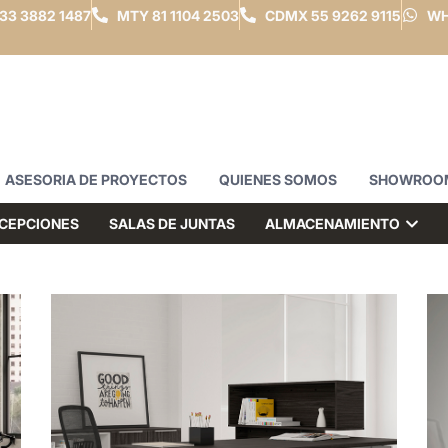
33 3882 1487
MTY
81 1104 2503
CDMX
55 9262 9115
WH
ASESORIA DE PROYECTOS
QUIENES SOMOS
SHOWROO
CEPCIONES
SALAS DE JUNTAS
ALMACENAMIENTO