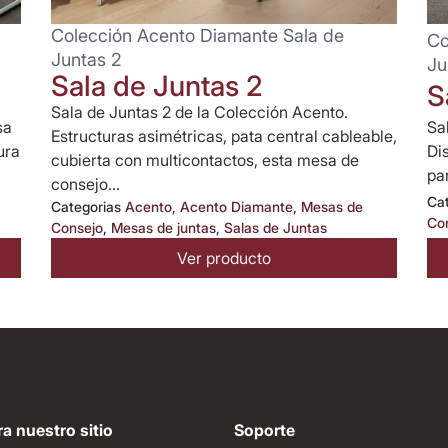
Colección Acento Diamante Sala de
Co
Juntas 2
Ju
Sala de Juntas 2
S
Sala de Juntas 2 de la Colección Acento.
sa
Sa
Estructuras asimétricas, pata central cableable,
ura
Di
cubierta con multicontactos, esta mesa de
par
consejo...
Ca
Categorias
Acento
,
Acento Diamante
,
Mesas de
Co
Consejo
,
Mesas de juntas
,
Salas de Juntas
Ver producto
a nuestro sitio
Soporte