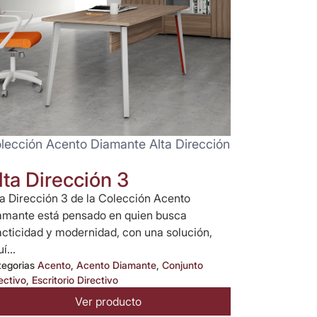
lección Acento Diamante Alta Dirección
lta Dirección 3
ta Dirección 3 de la Colección Acento
amante está pensado en quien busca
acticidad y modernidad, con una solución,
í...
tegorias
Acento
,
Acento Diamante
,
Conjunto
ectivo
,
Escritorio Directivo
Ver producto