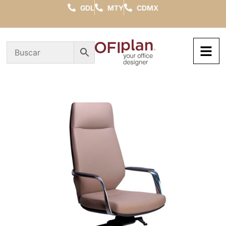
GDL
MTY
CDMX