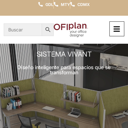
GDL
MTY
CDMX
SISTEMA VIVANT
Diseño inteligente para espacios que se
transforman