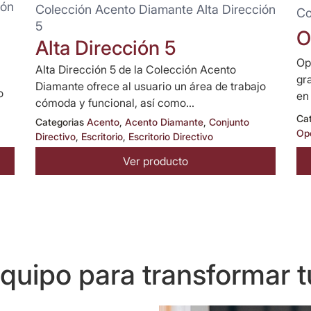
ión
Colección Acento Diamante Alta Dirección
Co
5
O
Alta Dirección 5
Op
Alta Dirección 5 de la Colección Acento
gr
Diamante ofrece al usuario un área de trabajo
o
en
cómoda y funcional, así como...
Ca
Categorias
Acento
,
Acento Diamante
,
Conjunto
Op
Directivo
,
Escritorio
,
Escritorio Directivo
Ver producto
uipo para transformar t