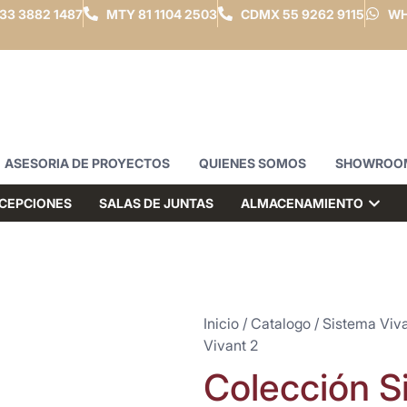
33 3882 1487
MTY
81 1104 2503
CDMX
55 9262 9115
WH
ASESORIA DE PROYECTOS
QUIENES SOMOS
SHOWROO
CEPCIONES
SALAS DE JUNTAS
ALMACENAMIENTO
Inicio
/
Catalogo
/
Sistema Viv
Vivant 2
Colección S