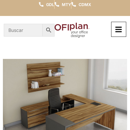
GDL
MTY
CDMX