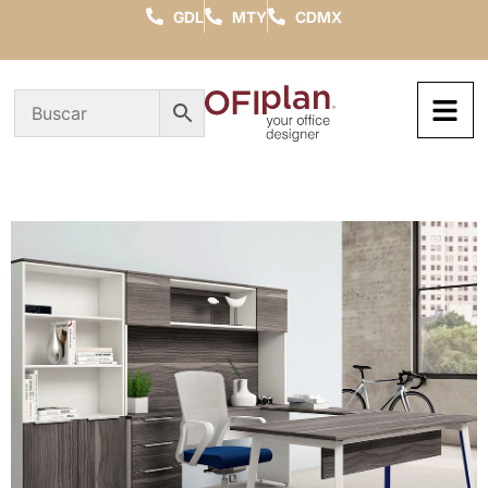
GDL
MTY
CDMX