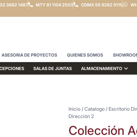
33 3882 1487
MTY
81 1104 2503
CDMX
55 9262 9115
WH
ASESORIA DE PROYECTOS
QUIENES SOMOS
SHOWROO
CEPCIONES
SALAS DE JUNTAS
ALMACENAMIENTO
Inicio
/
Catalogo
/
Escritorio Di
Dirección 2
Colección A