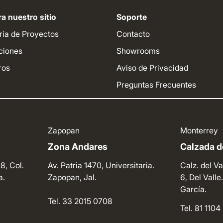
a nuestro sitio
Soporte
ría de Proyectos
Contacto
ciones
Showrooms
ros
Aviso de Privacidad
Preguntas Frecuentes
Zapopan
Monterrey
Zona Andares
Calzada de
8, Col.
Av. Patria 1470, Universitaria.
Calz. del Va
a.
Zapopan, Jal.
6, Del Vall
García.
Tel. 33 2015 0708
Tel. 81 110