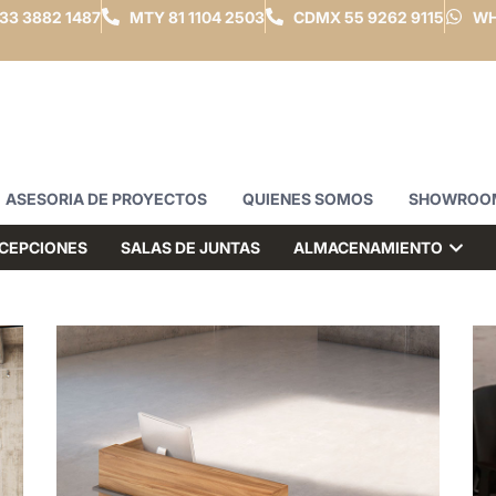
33 3882 1487
MTY
81 1104 2503
CDMX
55 9262 9115
WH
ASESORIA DE PROYECTOS
QUIENES SOMOS
SHOWROO
CEPCIONES
SALAS DE JUNTAS
ALMACENAMIENTO