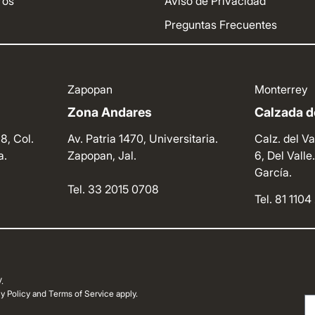
ros
Aviso de Privacidad
Preguntas Frecuentes
Zapopan
Monterrey
Zona Andares
Calzada de
8, Col.
Av. Patria 1470, Universitaria.
Calz. del Va
a.
Zapopan, Jal.
6, Del Vall
García.
Tel. 33 2015 0708
Tel. 81 110
.
 Policy and Terms of Service apply.