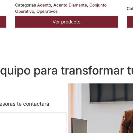
Categorias
Acento
,
Acento Diamante
,
Conjunto
Ca
Operativo
,
Operativos
Ver producto
uipo para transformar t
sesoras te contactará