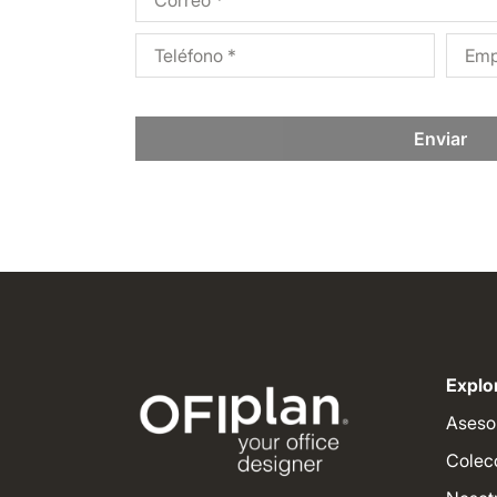
Enviar
Explor
Aseso
Colec