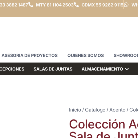
33 3882 1487
MTY
81 1104 2503
CDMX
55 9262 9115
WH
ASESORIA DE PROYECTOS
QUIENES SOMOS
SHOWROO
CEPCIONES
SALAS DE JUNTAS
ALMACENAMIENTO
Inicio
/
Catalogo
/
Acento
/ Col
Colección A
Sala de Junt