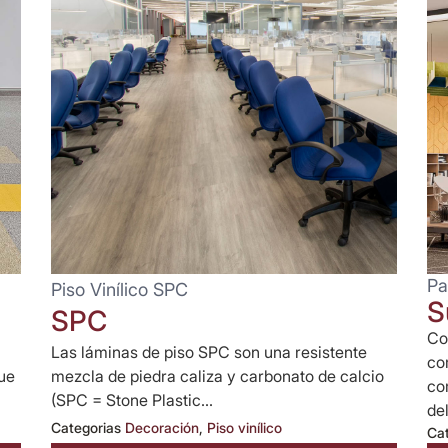
Pa
Piso Vinílico SPC
S
SPC
Co
Las láminas de piso SPC son una resistente
co
ue
mezcla de piedra caliza y carbonato de calcio
co
(SPC = Stone Plastic...
del
Categorias
Decoración
,
Piso vinílico
Ca