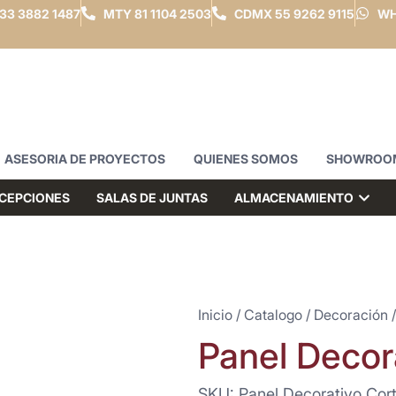
33 3882 1487
MTY
81 1104 2503
CDMX
55 9262 9115
WH
ASESORIA DE PROYECTOS
QUIENES SOMOS
SHOWROO
CEPCIONES
SALAS DE JUNTAS
ALMACENAMIENTO
Inicio
/
Catalogo
/
Decoración
/
Panel Decor
SKU: Panel Decorativo Cor