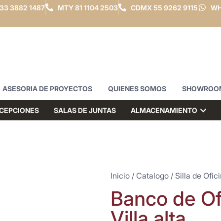
33 3882 1487
MTY
81 1104 2503
CDMX
55 9262 9115
WH
ASESORIA DE PROYECTOS
QUIENES SOMOS
SHOWROO
CEPCIONES
SALAS DE JUNTAS
ALMACENAMIENTO
Inicio
/
Catalogo
/
Silla de Ofic
Banco de Ofi
Villa alta