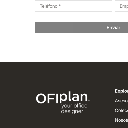
Enviar
Explor
Aseso
Colec
Nosot