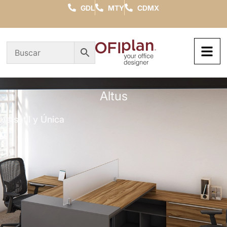
GDL
MTY
CDMX
Altus
Versátil y Única