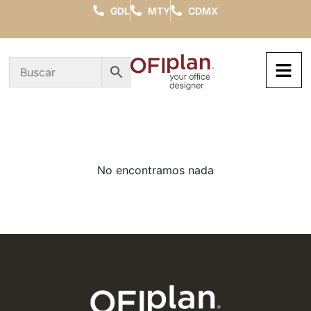
GDL
MTY
CDMX
No encontramos nada