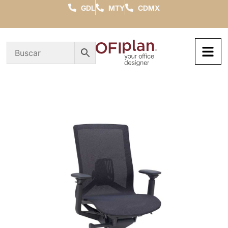
GDL
MTY
CDMX