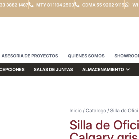
33 3882 1487
MTY
81 1104 2503
CDMX
55 9262 9115
WH
ASESORIA DE PROYECTOS
QUIENES SOMOS
SHOWROO
CEPCIONES
SALAS DE JUNTAS
ALMACENAMIENTO
Inicio
/
Catalogo
/
Silla de Ofic
Silla de Ofic
Calgary gris