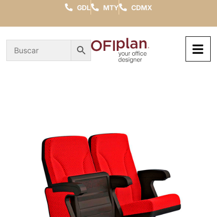
GDL
MTY
CDMX