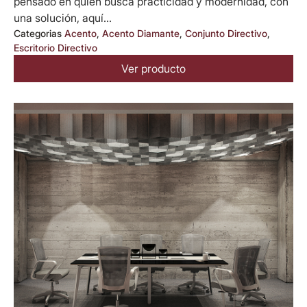
pensado en quien busca practicidad y modernidad, con
una solución, aquí...
Categorias
Acento
,
Acento Diamante
,
Conjunto Directivo
,
Escritorio Directivo
Ver producto