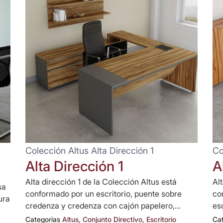
Colección Altus Alta Dirección 1
Co
Alta Dirección 1
A
Alta dirección 1 de la Colección Altus está
Al
sa
conformado por un escritorio, puente sobre
co
ura
credenza y credenza con cajón papelero,...
esc
Categorias
Altus
,
Conjunto Directivo
,
Escritorio
Ca