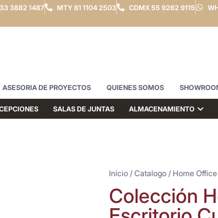
33 3882 1487
MTY
81 1104 2503
CDMX
55 9262 9115
WH
ASESORIA DE PROYECTOS
QUIENES SOMOS
SHOWROO
CEPCIONES
SALAS DE JUNTAS
ALMACENAMIENTO
Inicio
/
Catalogo
/
Home Office
Colección H
Escritorio C