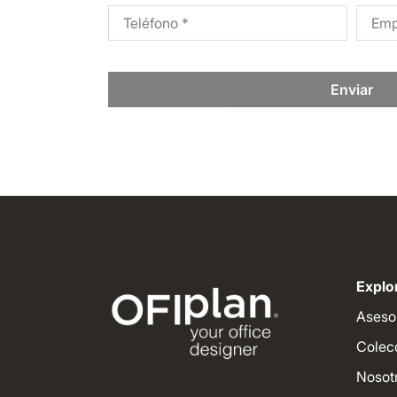
Enviar
Explor
Aseso
Colec
Nosot