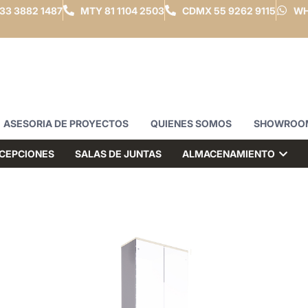
33 3882 1487
MTY
81 1104 2503
CDMX
55 9262 9115
WH
ASESORIA DE PROYECTOS
QUIENES SOMOS
SHOWROO
CEPCIONES
SALAS DE JUNTAS
ALMACENAMIENTO