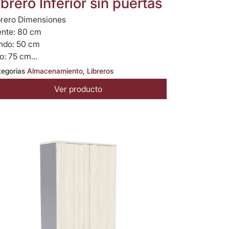
ibrero Inferior sin puertas
brero Dimensiones
ente: 80 cm
ndo: 50 cm
o: 75 cm...
tegorias
Almacenamiento
,
Libreros
Ver producto