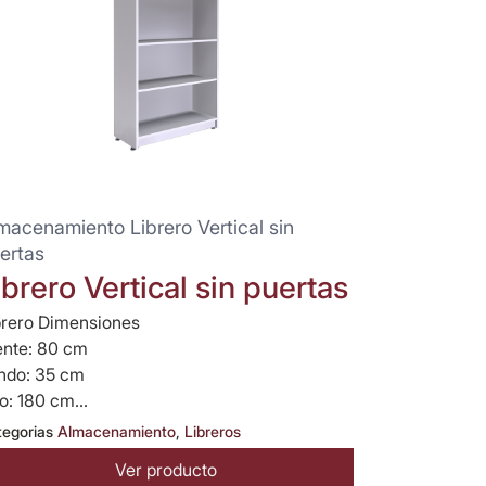
macenamiento Librero Vertical sin
ertas
ibrero Vertical sin puertas
brero Dimensiones
ente: 80 cm
ndo: 35 cm
o: 180 cm...
tegorias
Almacenamiento
,
Libreros
Ver producto