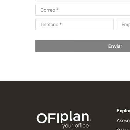
Enviar
Explor
Aseso