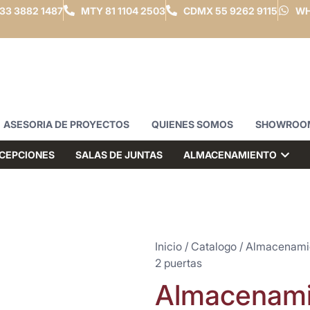
33 3882 1487
MTY
81 1104 2503
CDMX
55 9262 9115
WH
ASESORIA DE PROYECTOS
QUIENES SOMOS
SHOWROO
CEPCIONES
SALAS DE JUNTAS
ALMACENAMIENTO
Inicio
/
Catalogo
/
Almacenami
2 puertas
Almacenamie