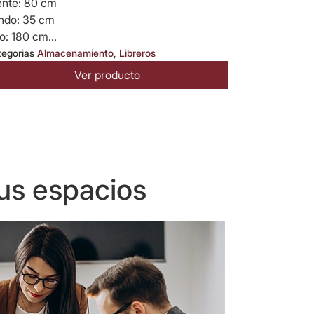
ente: 80 cm
ndo: 35 cm
o: 180 cm...
tegorias
Almacenamiento
,
Libreros
Ver producto
us espacios