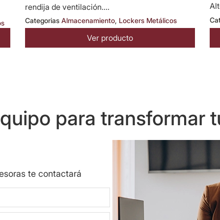
Alt
rendija de ventilación....
Ca
Categorias
Almacenamiento
,
Lockers Metálicos
os
Ver producto
uipo para transformar t
sesoras te contactará