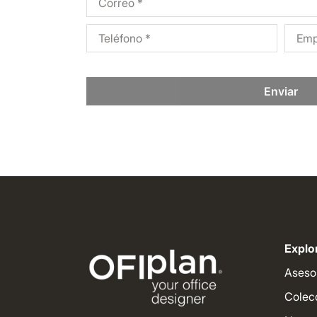
Enviar
Explor
Aseso
Colec