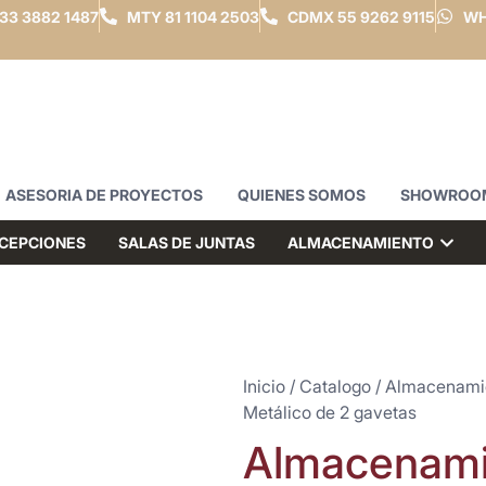
33 3882 1487
MTY
81 1104 2503
CDMX
55 9262 9115
WH
ASESORIA DE PROYECTOS
QUIENES SOMOS
SHOWROO
CEPCIONES
SALAS DE JUNTAS
ALMACENAMIENTO
Inicio
/
Catalogo
/
Almacenami
Metálico de 2 gavetas
Almacenami