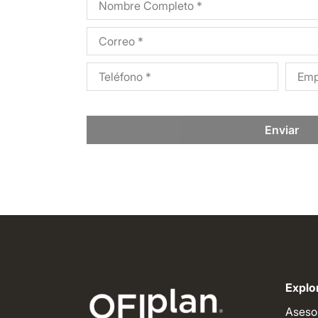
Enviar
Explor
Aseso