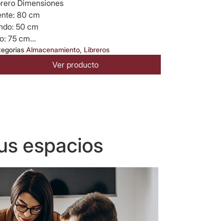
brero Dimensiones
ente: 80 cm
ndo: 50 cm
o: 75 cm...
tegorias
Almacenamiento
,
Libreros
Ver producto
us espacios