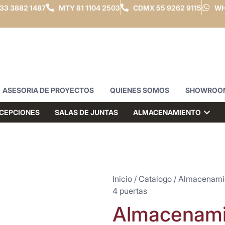
33 3882 1487
MTY
81 1104 2503
CDMX
55 9262 9115
WH
ASESORIA DE PROYECTOS
QUIENES SOMOS
SHOWROO
CEPCIONES
SALAS DE JUNTAS
ALMACENAMIENTO
Inicio
/
Catalogo
/
Almacenami
4 puertas
Almacenamie