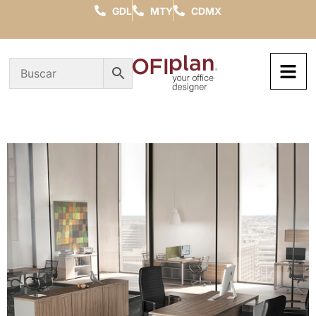
GDL
MTY
CDMX