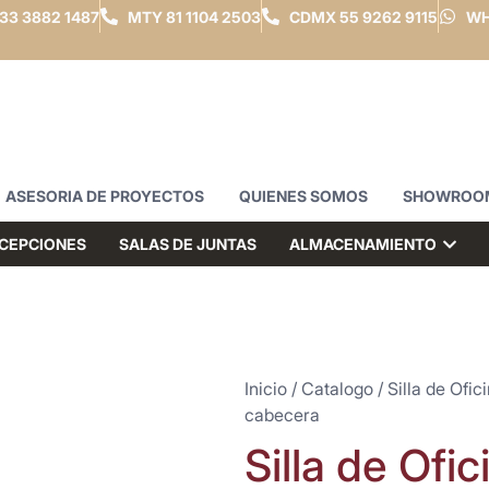
33 3882 1487
MTY
81 1104 2503
CDMX
55 9262 9115
WH
ASESORIA DE PROYECTOS
QUIENES SOMOS
SHOWROO
CEPCIONES
SALAS DE JUNTAS
ALMACENAMIENTO
Inicio
/
Catalogo
/
Silla de Ofic
cabecera
Silla de Ofi