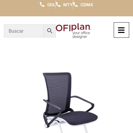
GDL
MTY
CDMX