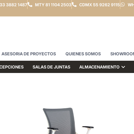
33 3882 1487
MTY
81 1104 2503
CDMX
55 9262 9115
WH
ASESORIA DE PROYECTOS
QUIENES SOMOS
SHOWROO
CEPCIONES
SALAS DE JUNTAS
ALMACENAMIENTO