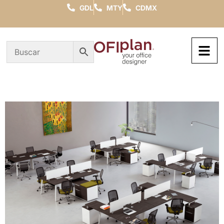
GDL
MTY
CDMX