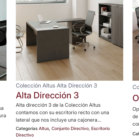
Colección Altus Alta Dirección 3
Co
Alta Dirección 3
O
Alta dirección 3 de la Colección Altus
sa
Op
contamos con su escritorio recto con una
ura
de
lateral que nos incluye una cajonera...
co
Categorias
Altus
,
Conjunto Directivo
,
Escritorio
Ca
Directivo