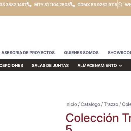
33 3882 1487
MTY
81 1104 2503
CDMX
55 9262 9115
WH
ASESORIA DE PROYECTOS
QUIENES SOMOS
SHOWROO
CEPCIONES
SALAS DE JUNTAS
ALMACENAMIENTO
Inicio
/
Catalogo
/
Trazzo
/ Col
Colección T
5