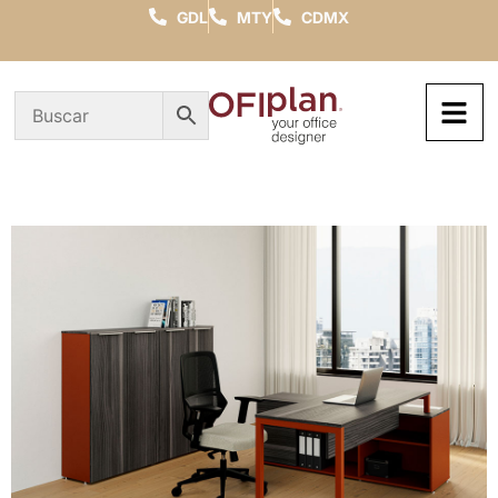
GDL
MTY
CDMX