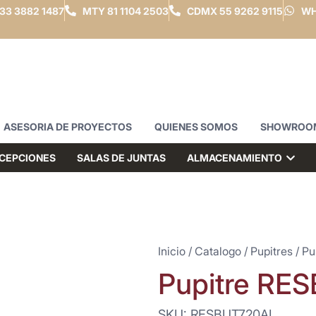
33 3882 1487
MTY
81 1104 2503
CDMX
55 9262 9115
WH
ASESORIA DE PROYECTOS
QUIENES SOMOS
SHOWROO
CEPCIONES
SALAS DE JUNTAS
ALMACENAMIENTO
Inicio
/
Catalogo
/
Pupitres
/ P
Pupitre RE
SKU: RESBUT720AL