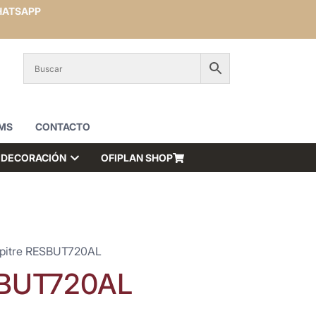
ATSAPP
MS
CONTACTO
DECORACIÓN
OFIPLAN SHOP
upitre RESBUT720AL
SBUT720AL