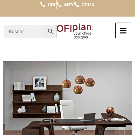
GDL
MTY
CDMX