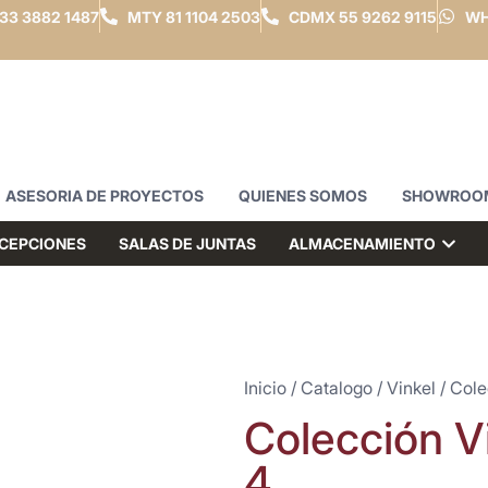
33 3882 1487
MTY
81 1104 2503
CDMX
55 9262 9115
WH
ASESORIA DE PROYECTOS
QUIENES SOMOS
SHOWROO
CEPCIONES
SALAS DE JUNTAS
ALMACENAMIENTO
Inicio
/
Catalogo
/
Vinkel
/ Cole
Colección V
4