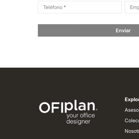
Enviar
Explor
Aseso
Colec
Nosot