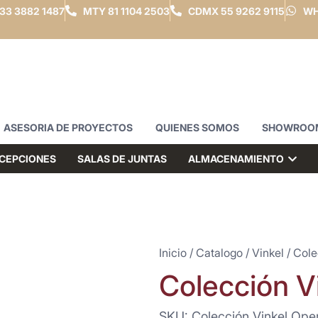
33 3882 1487
MTY
81 1104 2503
CDMX
55 9262 9115
WH
ASESORIA DE PROYECTOS
QUIENES SOMOS
SHOWROO
CEPCIONES
SALAS DE JUNTAS
ALMACENAMIENTO
Inicio
/
Catalogo
/
Vinkel
/ Cole
Colección V
SKU: Colección Vinkel Oper