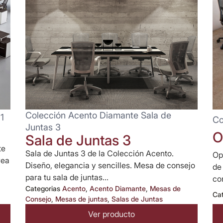
Colección Acento Diamante Sala de
1
Co
Juntas 3
O
Sala de Juntas 3
te
Sala de Juntas 3 de la Colección Acento.
Op
rea
Diseño, elegancia y sencilles. Mesa de consejo
de
para tu sala de juntas...
co
Categorias
Acento
,
Acento Diamante
,
Mesas de
Ca
Consejo
,
Mesas de juntas
,
Salas de Juntas
Ver producto