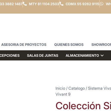
33 3882 1487
MTY
81 1104 2503
CDMX
55 9262 9115
WH
ASESORIA DE PROYECTOS
QUIENES SOMOS
SHOWROO
CEPCIONES
SALAS DE JUNTAS
ALMACENAMIENTO
Inicio
/
Catalogo
/
Sistema Viv
Vivant 9
Colección S