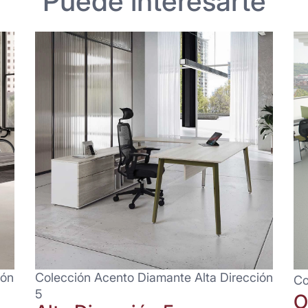
Puede interesarte
ión
Colección Acento Diamante Alta Dirección
Co
5
O