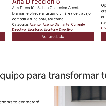
Alta Dirección 5
Op
Alta Dirección 5 de la Colección Acento
gr
Diamante ofrece al usuario un área de trabajo
en
cómoda y funcional, así como...
Ca
Categorias
Acento
,
Acento Diamante
,
Conjunto
Op
Directivo
,
Escritorio
,
Escritorio Directivo
Ver producto
uipo para transformar t
sesoras te contactará