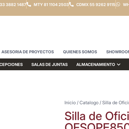
33 3882 1487
MTY
81 1104 2503
CDMX
55 9262 9115
WH
ASESORIA DE PROYECTOS
QUIENES SOMOS
SHOWROO
CEPCIONES
SALAS DE JUNTAS
ALMACENAMIENTO
Inicio
/
Catalogo
/
Silla de Ofic
Silla de Ofi
OFSOPE85