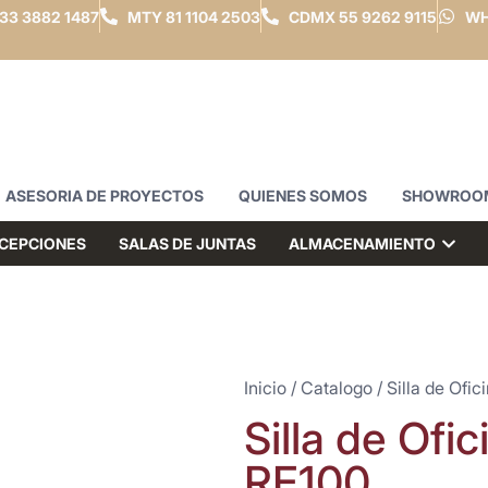
33 3882 1487
MTY
81 1104 2503
CDMX
55 9262 9115
WH
ASESORIA DE PROYECTOS
QUIENES SOMOS
SHOWROO
CEPCIONES
SALAS DE JUNTAS
ALMACENAMIENTO
Inicio
/
Catalogo
/
Silla de Ofic
Silla de Ofic
RE100