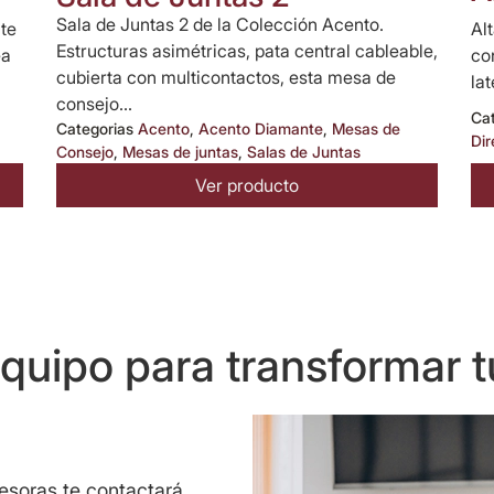
Sala de Juntas 2 de la Colección Acento.
te
Al
Estructuras asimétricas, pata central cableable,
ea
co
cubierta con multicontactos, esta mesa de
la
consejo...
Ca
Categorias
Acento
,
Acento Diamante
,
Mesas de
Dir
Consejo
,
Mesas de juntas
,
Salas de Juntas
Ver producto
uipo para transformar t
sesoras te contactará