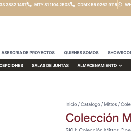
33 3882 1487
MTY
81 1104 2503
CDMX
55 9262 9115
WH
ASESORIA DE PROYECTOS
QUIENES SOMOS
SHOWROO
CEPCIONES
SALAS DE JUNTAS
ALMACENAMIENTO
Inicio
/
Catalogo
/
Mittos
/ Cole
Colección Mi
SKU: Colección Mittos Oper