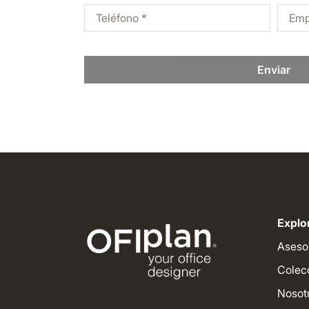
Enviar
Explor
Aseso
Colec
Nosot