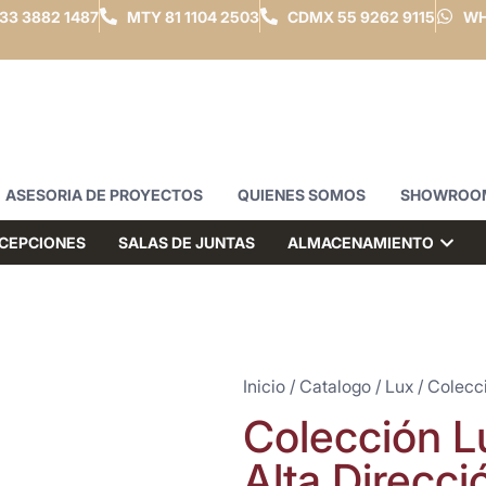
33 3882 1487
MTY
81 1104 2503
CDMX
55 9262 9115
WH
ASESORIA DE PROYECTOS
QUIENES SOMOS
SHOWROO
CEPCIONES
SALAS DE JUNTAS
ALMACENAMIENTO
Inicio
/
Catalogo
/
Lux
/ Colecci
Colección Lu
Alta Direcci