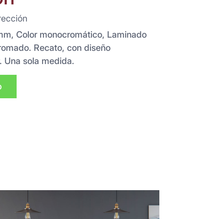
rección
5mm, Color monocromático, Laminado
romado. Recato, con diseño
. Una sola medida.
p