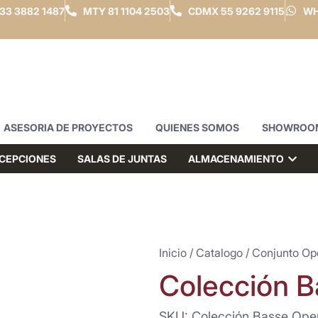
33 3882 1487
MTY
81 1104 2503
CDMX
55 9262 9115
WH
ASESORIA DE PROYECTOS
QUIENES SOMOS
SHOWROO
CEPCIONES
SALAS DE JUNTAS
ALMACENAMIENTO
Inicio
/
Catalogo
/
Conjunto Op
Colección B
SKU: Colección Basse Oper