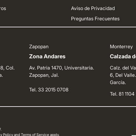
ros
Aviso de Privacidad
Preguntas Frecuentes
Zapopan
Monterrey
Zona Andares
Calzada de
8, Col.
Av. Patria 1470, Universitaria.
Calz. del Va
a.
Zapopan, Jal.
6, Del Vall
García.
Tel. 33 2015 0708
Tel. 81 110
.
 Policy and Terms of Service apply.