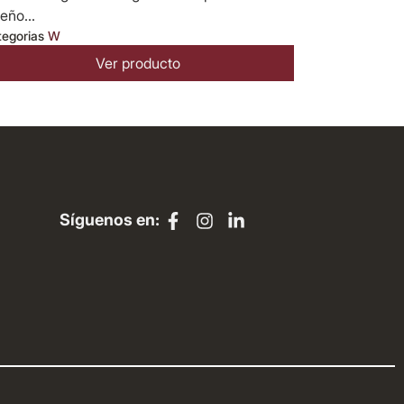
eño...
tegorias
W
Ver producto
Síguenos en: