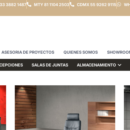
33 3882 1487
MTY
81 1104 2503
CDMX
55 9262 9115
WH
ASESORIA DE PROYECTOS
QUIENES SOMOS
SHOWROO
CEPCIONES
SALAS DE JUNTAS
ALMACENAMIENTO