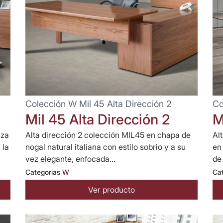
Colección W Mil 45 Alta Dirección 2
Co
Mil 45 Alta Dirección 2
M
iza
Alta dirección 2 colección MIL45 en chapa de
Al
 la
nogal natural italiana con estilo sobrio y a su
en
vez elegante, enfocada...
de
Categorias
W
Ca
Ver producto