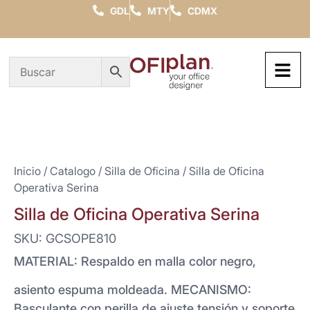
GDL
MTY
CDMX
Inicio
/
Catalogo
/
Silla de Oficina
/ Silla de Oficina
Operativa Serina
Silla de Oficina Operativa Serina
SKU: GCSOPE810
MATERIAL: Respaldo en malla color negro,
asiento espuma moldeada. MECANISMO:
Basculante con perilla de ajuste tensión y soporte