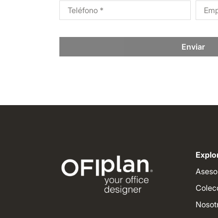
Enviar
Explor
Aseso
Colec
Nosot