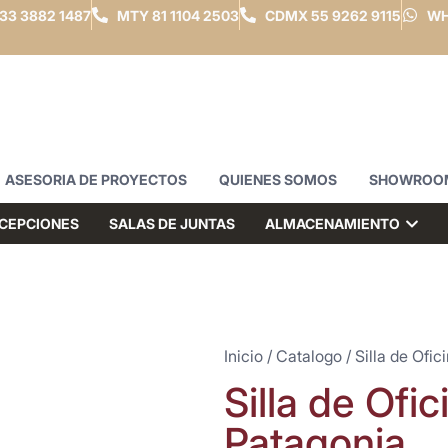
33 3882 1487
MTY
81 1104 2503
CDMX
55 9262 9115
WH
ASESORIA DE PROYECTOS
QUIENES SOMOS
SHOWROO
CEPCIONES
SALAS DE JUNTAS
ALMACENAMIENTO
Inicio
/
Catalogo
/
Silla de Ofic
Silla de Ofi
Patagonia