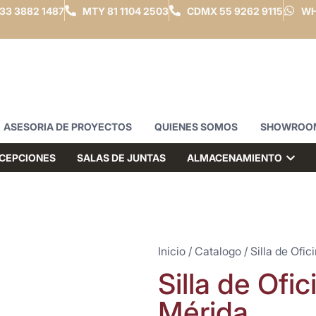
33 3882 1487
MTY
81 1104 2503
CDMX
55 9262 9115
WH
ASESORIA DE PROYECTOS
QUIENES SOMOS
SHOWROO
CEPCIONES
SALAS DE JUNTAS
ALMACENAMIENTO
Inicio
/
Catalogo
/
Silla de Ofic
Silla de Ofi
Mérida