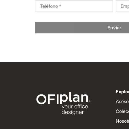
Enviar
Explor
Aseso
Colec
Nosot