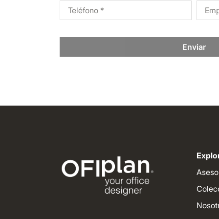
Enviar
Explor
Aseso
Colec
Nosot