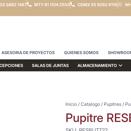
33 3882 1487
MTY
81 1104 2503
CDMX
55 9262 9115
WH
ASESORIA DE PROYECTOS
QUIENES SOMOS
SHOWROO
CEPCIONES
SALAS DE JUNTAS
ALMACENAMIENTO
Inicio
/
Catalogo
/
Pupitres
/ Pu
Pupitre RE
SKU: RESBUT722